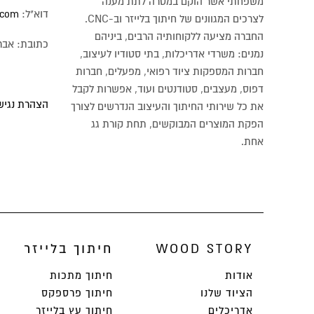
משפחתי אשר הוקם במטרה לתת מענה
דוא"ל:
.com
לצרכים המגוונים של חיתוך בלייזר וב-CNC.
החברה מציעה ללקוחותיה הרבים, ביניהם
כתובת: אברבנל 88, 
נמנים: משרדי אדריכלות, בתי סטודיו לעיצוב,
חברות המספקות ציוד רפואי, מפעלים, חברות
דפוס, מעצבים, סטודנטים ועוד, אפשרות לקבל
הצהרת נגישו
את כל שירותי החיתוך והעיצוב הנדרשים לצורך
הפקת המוצרים המבוקשים, תחת קורת גג
אחת.
WOOD STORY
חיתוך בלייזר
אודות
חיתוך מתכות
הציוד שלנו
חיתוך פרספקס
אדריכלים
חיתוך עץ בלייזר