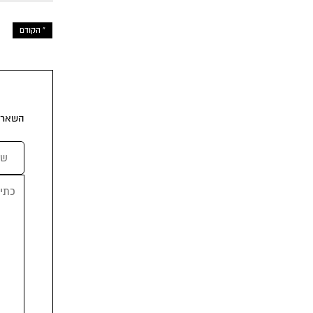
« הקודם
השארת