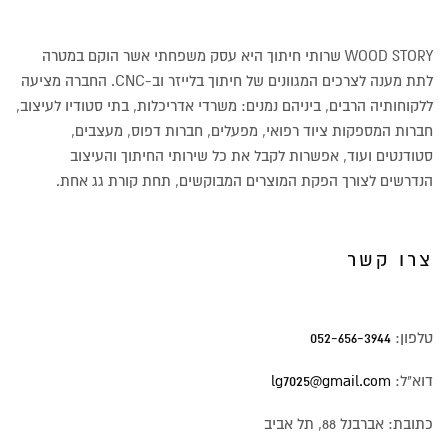
WOOD STORY שרותי חיתוך היא עסק משפחתי אשר הוקם במטרה
לתת מענה לצרכים המגוונים של חיתוך בלייזר וב-CNC. החברה מציעה
ללקוחותיה הרבים, ביניהם נמנים: משרדי אדריכלות, בתי סטודיו לעיצוב,
חברות המספקות ציוד רפואי, מפעלים, חברות דפוס, מעצבים,
סטודנטים ועוד, אפשרות לקבל את כל שירותי החיתוך והעיצוב
הנדרשים לצורך הפקת המוצרים המבוקשים, תחת קורת גג אחת.
צרו קשר
טלפון:
052-656-3944
דוא"ל:
lg7025@gmail.com
כתובת: אברבנל 88, תל אביב