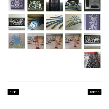
« הקודם
הבא »