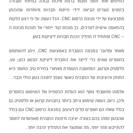
החיפוש אחר תוצר מוגמר ברמת איכות גבוהה במיוחד ועבודה
בזמנים קצרים הביאה לידי פיתוח תבניות מיוחדות שהכנתן
מתבצעת על ידי מכונת כרסום CNC. הכל נעשה על פי רצון הלקוח
בהתאמה אישית לצרכים, כך מוכנס קוד ייחודי אל תוכנת מכונת ה
– CNC ומתחיל לו תהליך הכנת תבניות ליציקות בטון.
מאחר ומדובר במכונה העובדת באמצעות CNC, ניתן להשתמש
בחומרים שונים כדי לייצר את התבנית ליציקת הבטון כגון; עץ,
פלסטיק וקרטון. המחשבה העומדת מאחורי בחירת טיב החומר היא
החוזק והיציבות של התבנית כאשר נשפך לתוכה בטון נוזלי וכבד.
אלמנט מחשבתי נוסף הוא העלות הכספית של השימוש בחומרים
ולכן, כיום, נעשה שימוש נרחב ביותר בתבניות קרטון או פלסטיק גם
בגלל שאלו הם חומרים קלים לעיצוב במכונת כרסום CNC וגם בגלל
שהבטון נספג בהם בצורה יציבה ודפנות התבנית מאפשרות לחומר
להתייבש מהר יותר, מה שמקצר את התהליך הרבה יותר.