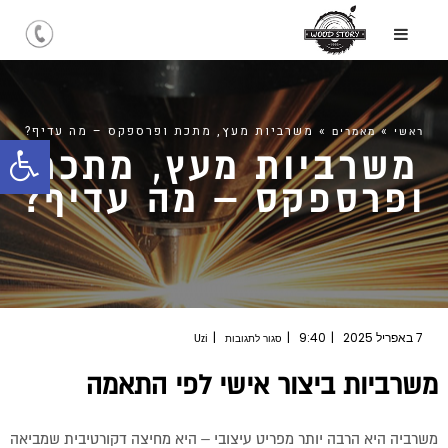
»
»
משרביות מעץ, מתכת ופרספקס – מה עדיף?
ראשי
מאמרים
משרביות מעץ, מתכת
פתח
ופרספקס – מה עדיף?
סרג
נגיש
על
7 באפריל 2025
9:40
סגור לתגובות
Uzi
משרביות
מעץ,
מתכת
ופרספקס
משרביות ביצור אישי לפי התאמה
–
מה
עדיף?
משרביה היא הרבה יותר מפריט עיצובי – היא מחיצה דקורטיבית שמביאה