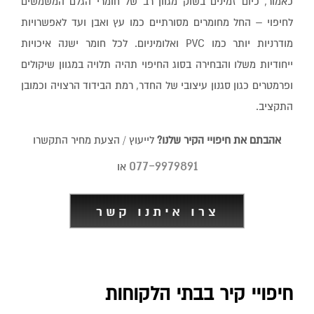
כאמור, כיום זמינים בשוק מגוון רב של חומרי הגלם המשמשים
לחיפוי – החל מחומרים מסורתיים כמו עץ ואבן ועד לאפשרויות
מודרניות יותר כמו PVC ואלומיניום. לכל חומר ישנה איכויות
ייחודיות משלו והבחירה בסוג החיפוי תהיה תלויה במגוון שיקולים
ופרמטרים כגון סגנון עיצובי של החדר, רמת הבידוד הרצויה וכמובן
התקציב.
אהבתם את חיפויי הקיר שלנו?
לייעוץ / הצעת מחיר התקשרו
077-9979891
או
חיפויי קיר בבתי הלקוחות