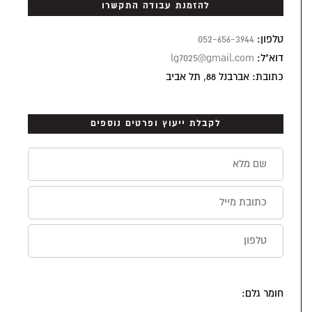
להזמנת עבודה התקשרו
טלפון:
052-656-3944
דוא"ל:
lg7025@gmail.com
כתובת: אברבנל 88, תל אביב
לקבלת ייעוץ ופרטים נוספים
חומר גלם: