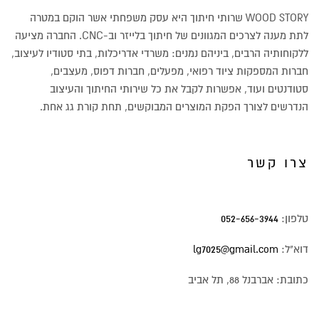
WOOD STORY שרותי חיתוך היא עסק משפחתי אשר הוקם במטרה
לתת מענה לצרכים המגוונים של חיתוך בלייזר וב-CNC. החברה מציעה
ללקוחותיה הרבים, ביניהם נמנים: משרדי אדריכלות, בתי סטודיו לעיצוב,
חברות המספקות ציוד רפואי, מפעלים, חברות דפוס, מעצבים,
סטודנטים ועוד, אפשרות לקבל את כל שירותי החיתוך והעיצוב
הנדרשים לצורך הפקת המוצרים המבוקשים, תחת קורת גג אחת.
צרו קשר
טלפון:
052-656-3944
דוא"ל:
lg7025@gmail.com
כתובת: אברבנל 88, תל אביב