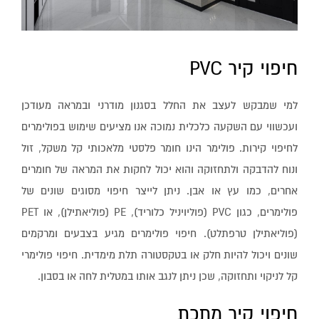
חיפוי קיר PVC
למי שמבקש לעצב את החלל בסגנון מודרני ובמראה מעודכן
ועכשווי עם השקעה כלכלית נמוכה אנו מציעים שימוש בפולימרים
לחיפוי קירות. פולימר הינו חומר פלסטי מלאכותי קל משקל, זול
ונוח להדבקה ולתחזוקה והוא יכול לחקות את המראה של חומרים
אחרים, כמו עץ או אבן. ניתן לייצר חיפוי מסוגים שונים של
פולימרים, כגון PVC (פוליויניל כלוריד), PE (פוליאתילן), או PET
(פוליאתילן טרפתלט). חיפוי פולימרים מגיע בצבעים ומרקמים
שונים ויכול להיות חלק או בטקסטורה תלת מימדית. חיפוי פולימרי
קל לניקוי ותחזוקה, שכן ניתן לנגב אותו במטלית לחה או בסבון.
חיפוי קיר מתכת