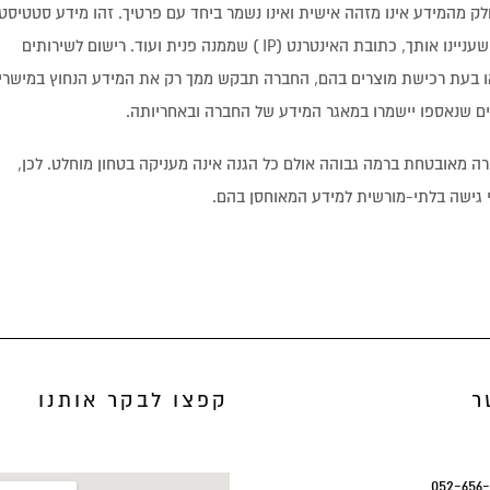
ק מהמידע אינו מזהה אישית ואינו נשמר ביחד עם פרטיך. זהו מידע סטטיסטי
ומצטבר. לדוגמה, העמודים שבהם צפית, ההצעות והשירותים שעניינו אותך, כתובת האינטרנט (IP ) שממנה פנית ועוד. רישום לשירותים
ו בעת רכישת מוצרים בהם, החברה תבקש ממך רק את המידע הנחוץ במישרין
ם שנאספו יישמרו במאגר המידע של החברה ובאחריותה.
ה מאובטחת ברמה גבוהה אולם כל הגנה אינה מעניקה בטחון מוחלט. לכן,
י גישה בלתי-מורשית למידע המאוחסן בהם.
ר
קפצו לבקר אותנו
052-656-