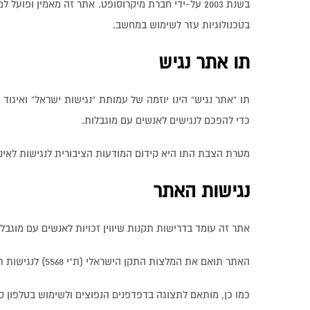
בשנת 2003 על-ידי חברת מיקרוסופט. אתר זה מאמין ופוע
בטכנולוגיות עזר לשימוש במחשב.
תו אתר נגיש
תו “אתר נגיש” הינו יוזמה של עמותת “נגישות ישראל” ואיג
כדי להפכם לנגישים לאנשים עם מוגבלות.
מטרת הצבת התו היא קידום המודעות הציבורית לנגישות לאינטר
נגישות האתר
אתר זה עומד בדרישות תקנות שיווין זכויות לאנשים עם מוגבלות 
האתר תואם את המלצות התקן הישראלי (ת”י 5568) לנגישות תכנים באינטרנט ברמת AA ואת המלצות מסמך WCAG2.0 מאת ארגון W3C.
כמו כן, מותאם לתצוגה בדפדפנים הנפוצים ולשימוש בטלפון סל