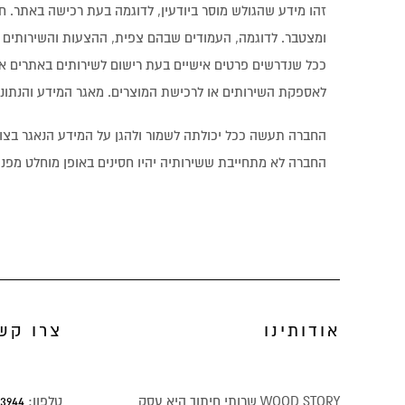
זהו מידע שהגולש מוסר ביודעין, לדוגמה בעת רכישה באתר. חל
ככל שנדרשים פרטים אישיים בעת רישום לשירותים באתרים א
לאספקת השירותים או לרכישת המוצרים. מאגר המידע והנתוני
החברה תעשה ככל יכולתה לשמור ולהגן על המידע הנאגר בצור
החברה לא מתחייבת ששירותיה יהיו חסינים באופן מוחלט מפנ
אודותינו
צרו קש
WOOD STORY שרותי חיתוך היא עסק
טלפון:
3944