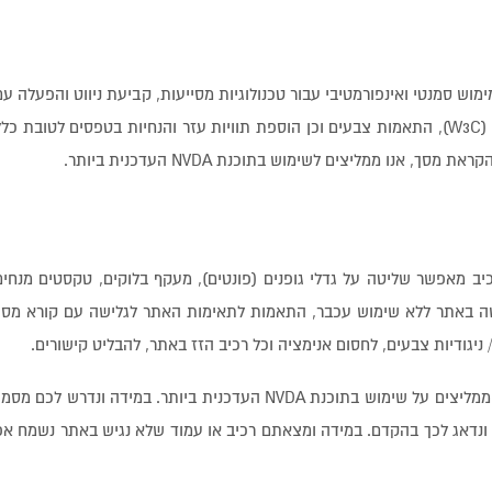
מוש סמנטי ואינפורמטיבי עבור טכנולוגיות מסייעות, קביעת ניווט והפעלה עם
מקלדת בלבד על-פי המלצות ארגון התקינה ברשת הבינלאומי (W3C), התאמות צבעים וכן הוספת תוויות עזר והנחיות בטפסים לטובת כל
אנו ממליצים לשימוש בתוכנת NVDA העדכנית ביותר.
רכיב עזר נגישות המותאם למערכות WordPress, הרכיב מאפשר שליטה על גדלי גופנים (פונטים), מעקף בלוקים, טקסטים מנחי
 מקלדת המקלה על גלישה באתר ללא שימוש עכבר, התאמות לתאימות האתר לגלישה עם קורא מס
לשם קבלת חווית גלישה מיטבית עם תוכנת הקראת מסך, אנו ממליצים על שימוש בתוכנת NVDA העדכנית ביותר. במידה ונדרש לכם מס
ום ונדאג לכך בהקדם. במידה ומצאתם רכיב או עמוד שלא נגיש באתר נשמח אפ